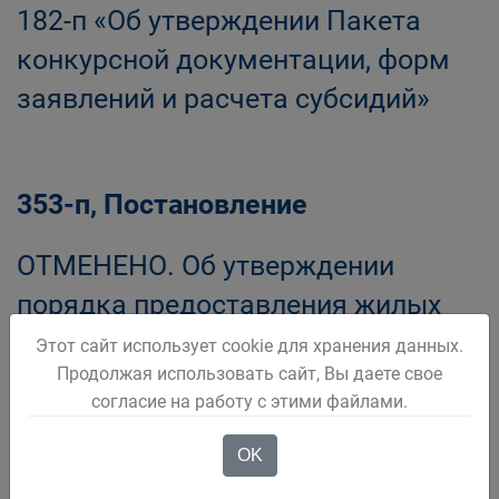
182-п «Об утверждении Пакета
конкурсной документации, форм
заявлений и расчета субсидий»
353-п, Постановление
ОТМЕНЕНО. Об утверждении
порядка предоставления жилых
помещений детям-сиротам и
Этот сайт использует cookie для хранения данных.
Продолжая использовать сайт, Вы даете свое
детям, оставшимся без попечения
согласие на работу с этими файлами.
родителей, лицам из числа детей-
сирот и детей, оставшихся без
OK