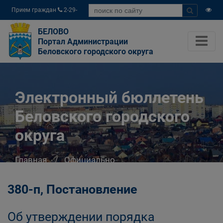
Прием граждан
2-29-
04
БЕЛОВО
Портал Администрации
Беловского городского округа
Электронный бюллетень
Беловского городского
округа
Главная
Официально
Электронный бюллетень Беловского
городского округа
380-п, Постановление
Об утверждении порядка