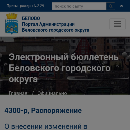
Прием граждан
2-29-
04
БЕЛОВО
Портал Администрации
Беловского городского округа
Электронный бюллетень
Беловского городского
округа
Главная
Официально
Электронный бюллетень Беловского
городского округа
4300-р, Распоряжение
О внесении изменений в