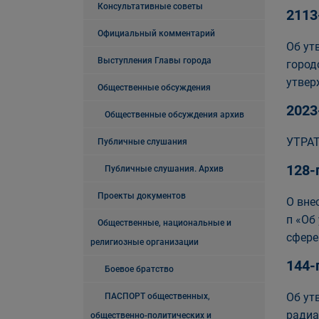
Консультативные советы
2113
Официальный комментарий
Об ут
Выступления Главы города
город
утвер
Общественные обсуждения
2023
Общественные обсуждения архив
УТРАТ
Публичные слушания
128-
Публичные слушания. Архив
Проекты документов
О вне
п «Об
Общественные, национальные и
сфере
религиозные организации
144-
Боевое братство
Об ут
ПАСПОРТ общественных,
радиа
общественно-политических и