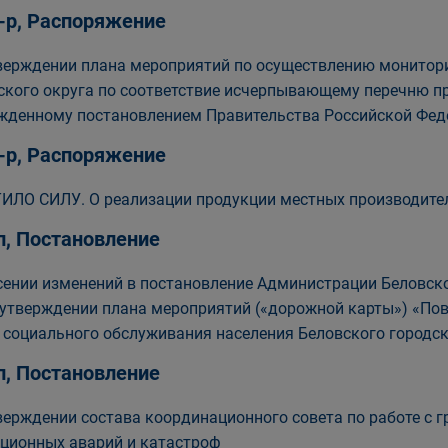
-р, Распоряжение
верждении плана мероприятий по осуществлению монитори
ского округа по соответствие исчерпывающему перечню пр
жденному постановлением Правительства Российской Феде
-р, Распоряжение
ИЛО СИЛУ. О реализации продукции местных производите
п, Постановление
сении изменений в постановление Администрации Беловског
 утверждении плана мероприятий («дорожной карты») «Пов
 социального обслуживания населения Беловского городск
п, Постановление
верждении состава координационного совета по работе с
ционных аварий и катастроф