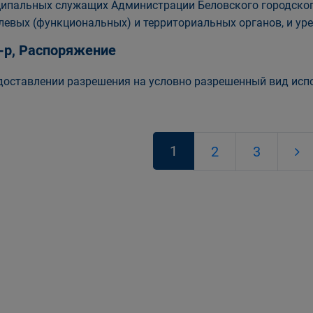
ипальных служащих Администрации Беловского городского
левых (функциональных) и территориальных органов, и ур
-р, Распоряжение
доставлении разрешения на условно разрешенный вид исп
1
2
3