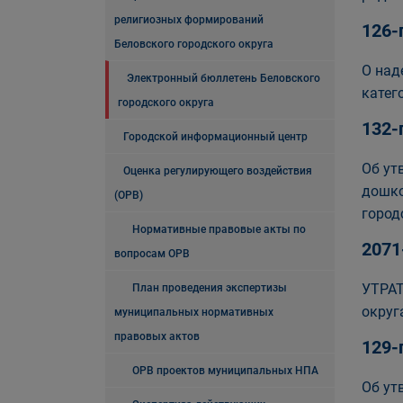
религиозных формирований
126-
Беловского городского округа
О над
Электронный бюллетень Беловского
катег
городского округа
132-
Городской информационный центр
Об ут
Оценка регулирующего воздействия
дошко
(ОРВ)
город
Нормативные правовые акты по
2071
вопросам ОРВ
УТРАТ
План проведения экспертизы
округ
муниципальных нормативных
правовых актов
129-
ОРВ проектов муниципальных НПА
Об ут