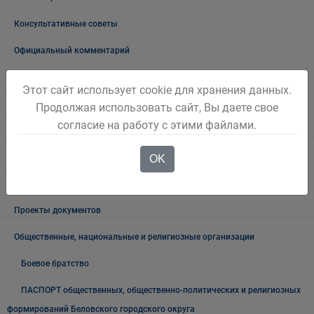
Консультативные советы
Официальный комментарий
Выступления Главы города
Этот сайт использует cookie для хранения данных.
Общественные обсуждения
Продолжая использовать сайт, Вы даете свое
согласие на работу с этими файлами.
Общественные обсуждения архив
Публичные слушания
OK
Публичные слушания. Архив
Проекты документов
Общественные, национальные и религиозные организации
Боевое братство
ПАСПОРТ общественных, общественно-политических и религиозных
формирований Беловского городского округа