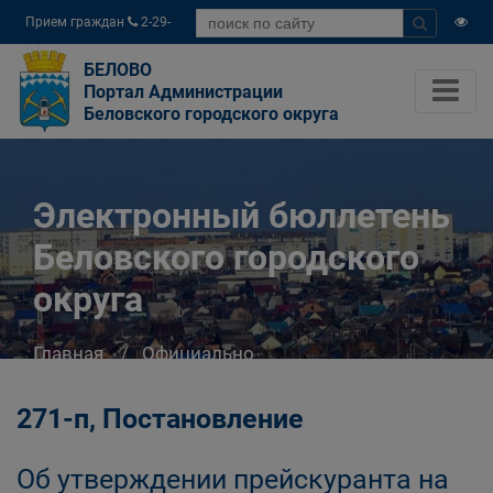
Прием граждан
2-29-
04
БЕЛОВО
Портал Администрации
Беловского городского округа
Электронный бюллетень
Беловского городского
округа
Главная
Официально
Электронный бюллетень Беловского
городского округа
271-п, Постановление
Об утверждении прейскуранта на