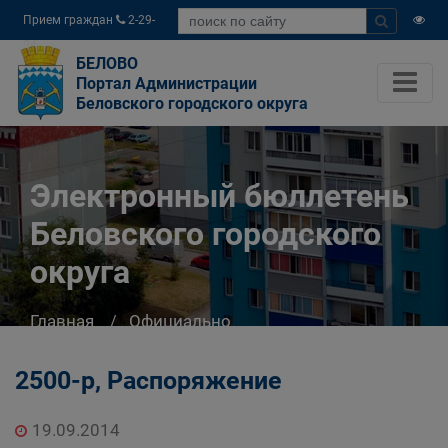
Прием граждан
2-29-
04
БЕЛОВО
Портал Администрации
Беловского городского округа
Электронный бюллетень
Беловского городского
округа
Главная
Официально
Электронный бюллетень Беловского
городского округа
2500-р, Распоряжение
19.09.2014