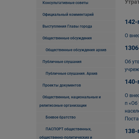
Утра
Консультативные советы
Официальный комментарий
142-
Выступления Главы города
О вне
Общественные обсуждения
1306
Общественные обсуждения архив
Об ут
Публичные слушания
учреж
Публичные слушания. Архив
140-
Проекты документов
О вне
Общественные, национальные и
п «Об
религиозные организации
насел
Боевое братство
Поста
ПАСПОРТ общественных,
138-
общественно-политических и