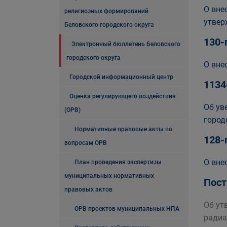
О вне
религиозных формирований
утвер
Беловского городского округа
130-
Электронный бюллетень Беловского
городского округа
О вне
Городской информационный центр
1134
Оценка регулирующего воздействия
Об ув
(ОРВ)
город
Нормативные правовые акты по
128-
вопросам ОРВ
О вне
План проведения экспертизы
муниципальных нормативных
Пост
правовых актов
Об ут
ОРВ проектов муниципальных НПА
радиа