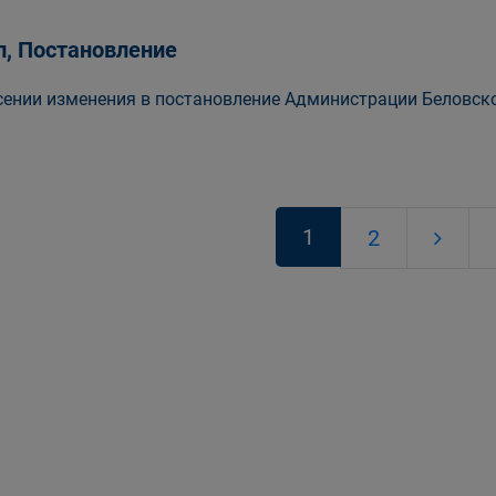
п, Постановление
сении изменения в постановление Администрации Беловског
1
2