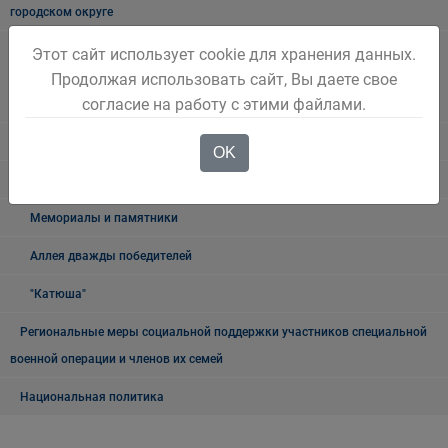
городском округе
Наблюдательная комиссия по социальной адаптации лиц,
Этот сайт использует cookie для хранения данных.
освободившихся из мест лишения свободы Беловского городского
Продолжая использовать сайт, Вы даете свое
согласие на работу с этими файлами.
округа
Книга памяти
OK
9 мая
Мемориалы и памятники
Аллея дважды победителей
"Катюша"
Региональные меры социальной поддержки участников специальной
военной операции и членов их семей
Национальная политика