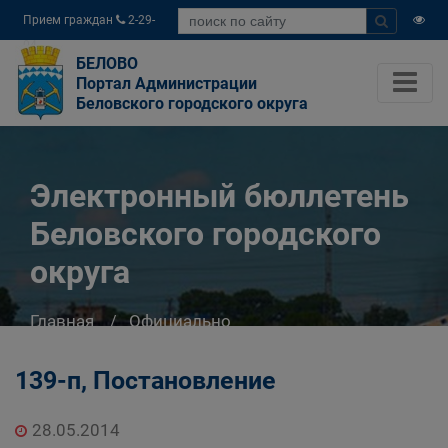
Прием граждан
2-29-
04
БЕЛОВО
Портал Администрации
Беловского городского округа
Электронный бюллетень
Беловского городского
округа
Главная
Официально
Электронный бюллетень Беловского
городского округа
139-п, Постановление
28.05.2014