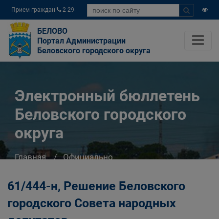
Прием граждан
2-29-
04
БЕЛОВО
Портал Администрации
Беловского городского округа
Электронный бюллетень
Беловского городского
округа
Главная
Официально
Электронный бюллетень Беловского
городского округа
61/444-н, Решение Беловского
городского Совета народных