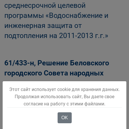
среднесрочной целевой
программы «Водоснабжение и
инженерная защита от
подтопления на 2011-2013 г.г.»
61/433-н, Решение Беловского
городского Совета народных
депутатов
Этот сайт использует cookie для хранения данных.
Продолжая использовать сайт, Вы даете свое
Об утверждении Положения о
согласие на работу с этими файлами.
предоставлении земельных
участков на территории
OK