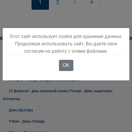
1
2
Этот сайт использует cookie для хранения данных.
Продолжая использовать сайт, Вы даете свое
Разное
согласие на работу с этими файлами.
Безопасность Беловского городского округа
OK
Праздники, дни воинской славы и памятные даты*
8 Марта - Международный женский день
23 февраля - день воинской славы России - День защитника
Отечества
День Шахтёра
9 Мая - День Победы