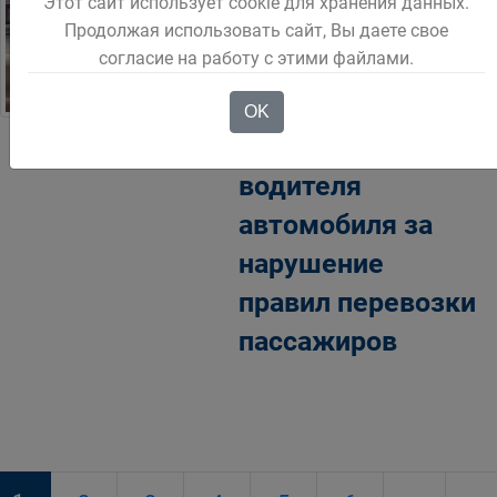
Этот сайт использует cookie для хранения данных.
сотрудники
Продолжая использовать сайт, Вы даете свое
согласие на работу с этими файлами.
госавтоинспекции
привлекли к
OK
ответственности
водителя
автомобиля за
нарушение
правил перевозки
пассажиров