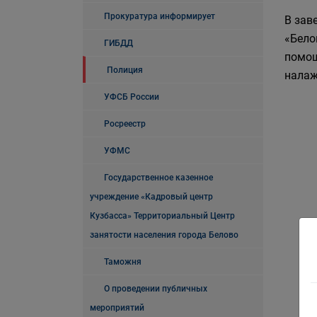
Прокуратура информирует
В зав
«Бело
ГИБДД
помощ
Полиция
налаж
УФСБ России
Росреестр
УФМС
Государственное казенное
учреждение «Кадровый центр
Кузбасса» Территориальный Центр
занятости населения города Белово
Таможня
О проведении публичных
мероприятий