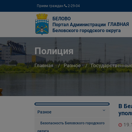
Прием граждан
2-29-04
БЕЛОВО
ГЛАВНАЯ
Портал Администрации
Беловского городского округа
Полиция
Главная
Разное
Государственны
В Бе
Разное
упол
Безопасность Беловского городского
19.
округа