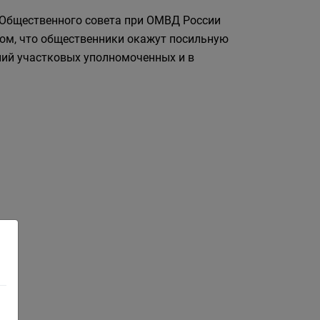
 Общественного совета при ОМВД России
том, что общественники окажут посильную
ий участковых уполномоченных и в