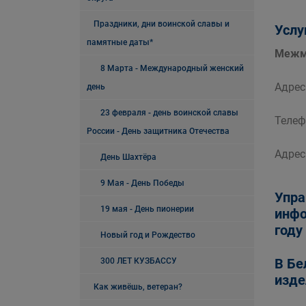
Праздники, дни воинской славы и
Услу
памятные даты*
Межму
8 Марта - Международный женский
Адрес:
день
23 февраля - день воинской славы
Телеф
России - День защитника Отечества
Адрес
День Шахтёра
9 Мая - День Победы
Упра
19 мая - День пионерии
инфо
году
Новый год и Рождество
В Бе
300 ЛЕТ КУЗБАССУ
изде
Как живёшь, ветеран?