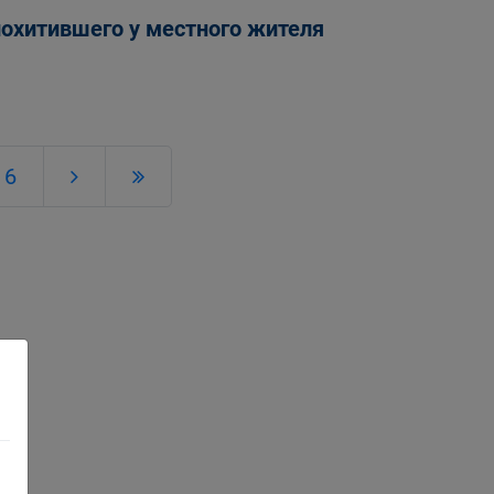
охитившего у местного жителя
6