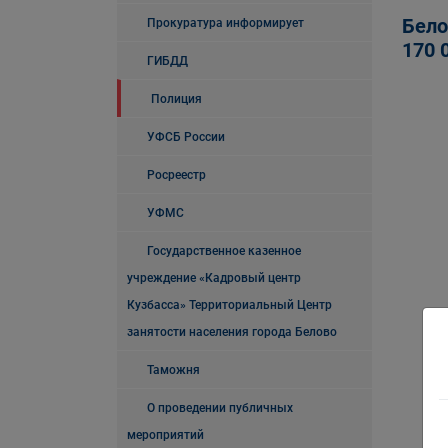
Бело
Прокуратура информирует
170 
ГИБДД
Полиция
УФСБ России
Росреестр
УФМС
Государственное казенное
учреждение «Кадровый центр
Кузбасса» Территориальный Центр
занятости населения города Белово
Таможня
О проведении публичных
мероприятий