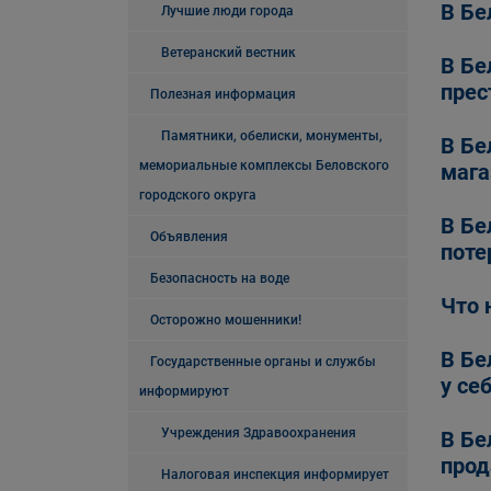
В Бе
Лучшие люди города
Ветеранский вестник
В Бе
прес
Полезная информация
Памятники, обелиски, монументы,
В Бе
мемориальные комплексы Беловского
мага
городского округа
В Бе
Объявления
поте
Безопасность на воде
Что 
Осторожно мошенники!
В Бе
Государственные органы и службы
у се
информируют
Учреждения Здравоохранения
В Бе
прод
Налоговая инспекция информирует