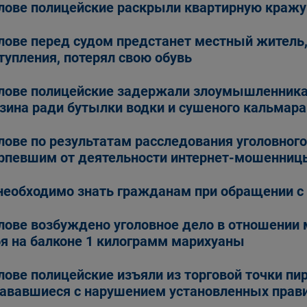
лове полицейские раскрыли квартирную кражу
лове перед судом предстанет местный житель,
тупления, потерял свою обувь
лове полицейские задержали злоумышленника
зина ради бутылки водки и сушеного кальмара
лове по результатам расследования уголовног
рпевшим от деятельности интернет-мошенниц
необходимо знать гражданам при обращении с
лове возбуждено уголовное дело в отношении 
бя на балконе 1 килограмм марихуаны
лове полицейские изъяли из торговой точки пи
ававшиеся с нарушением установленных прав