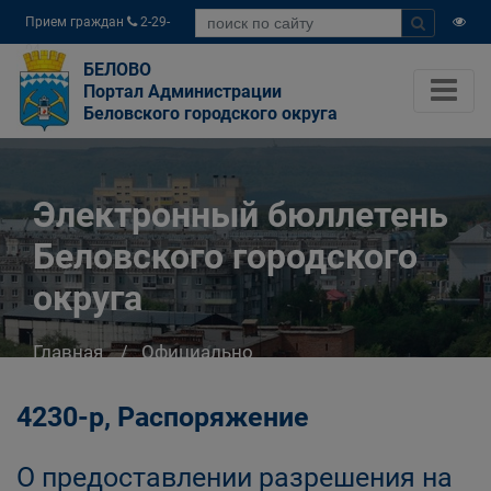
Прием граждан
2-29-
04
БЕЛОВО
Портал Администрации
Беловского городского округа
Электронный бюллетень
Беловского городского
округа
Главная
Официально
Электронный бюллетень Беловского
городского округа
4230-р, Распоряжение
О предоставлении разрешения на