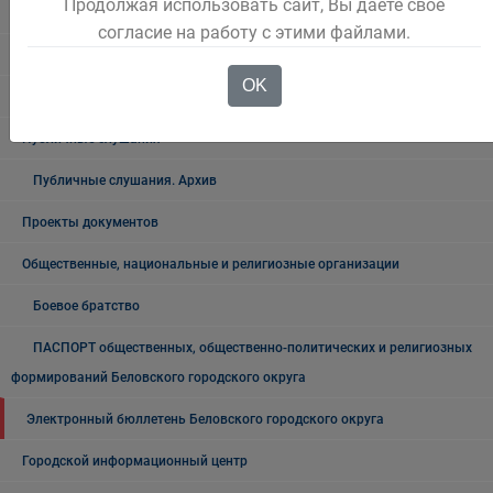
Продолжая использовать сайт, Вы даете свое
Выступления Главы города
согласие на работу с этими файлами.
Общественные обсуждения
OK
Общественные обсуждения архив
Публичные слушания
Публичные слушания. Архив
Проекты документов
Общественные, национальные и религиозные организации
Боевое братство
ПАСПОРТ общественных, общественно-политических и религиозных
формирований Беловского городского округа
Электронный бюллетень Беловского городского округа
Городской информационный центр