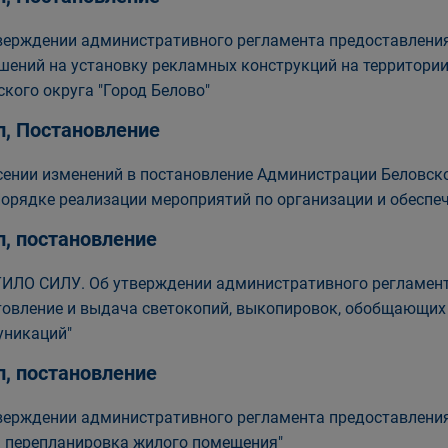
верждении административного регламента предоставлени
шений на установку рекламных конструкций на территори
ского округа "Город Белово"
п, Постановление
сении изменений в постановление Администрации Беловског
Порядке реализации мероприятий по организации и обеспе
п, постановление
ИЛО СИЛУ. Об утверждении административного регламент
товление и выдача светокопий, выкопировок, обобщающих 
никаций"
п, постановление
верждении административного регламента предоставления
) перепланировка жилого помещения"