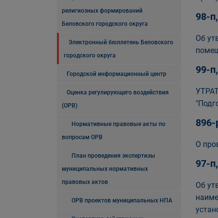
религиозных формирований
98-п
Беловского городского округа
Об ут
Электронный бюллетень Беловского
помещ
городского округа
99-п
Городской информационный центр
УТРАТ
Оценка регулирующего воздействия
"Подг
(ОРВ)
896-
Нормативные правовые акты по
вопросам ОРВ
О про
План проведения экспертизы
97-п
муниципальных нормативных
правовых актов
Об ут
наиме
ОРВ проектов муниципальных НПА
устан