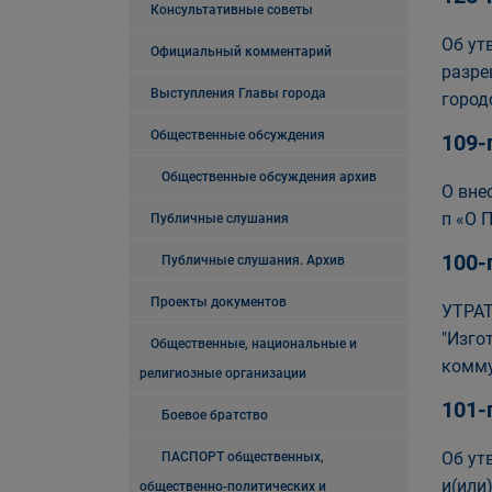
Консультативные советы
Об ут
Официальный комментарий
разре
Выступления Главы города
город
Общественные обсуждения
109-
Общественные обсуждения архив
О вне
п «О 
Публичные слушания
100-
Публичные слушания. Архив
Проекты документов
УТРАТ
"Изго
Общественные, национальные и
комму
религиозные организации
101-
Боевое братство
Об ут
ПАСПОРТ общественных,
и(или
общественно-политических и