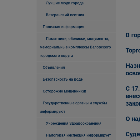
Лучшие люди города
Ветеранский вестник
Полезная информация
В го
Памятники, обелиски, монументы,
мемориальные комплексы Беловского
Торг
городского округа
Назн
Объявления
осво
Безопасность на воде
С 17
Осторожно мошенники!
внес
зако
Государственные органы и службы
информируют
О на
Учреждения Здравоохранения
Cуде
Налоговая инспекция информирует