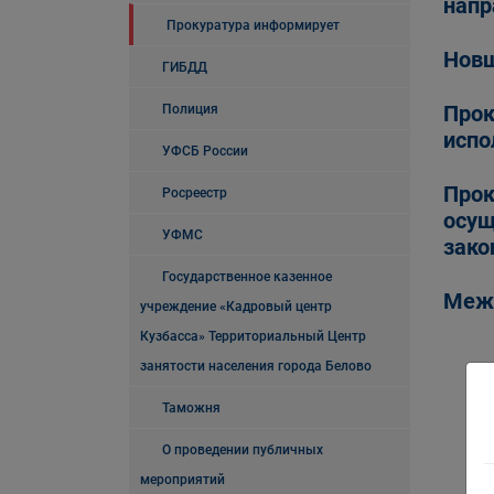
напр
Прокуратура информирует
Новш
ГИБДД
Прок
Полиция
испо
УФСБ России
Прок
Росреестр
осущ
УФМС
зако
Государственное казенное
Межд
учреждение «Кадровый центр
Кузбасса» Территориальный Центр
занятости населения города Белово
Таможня
О проведении публичных
мероприятий