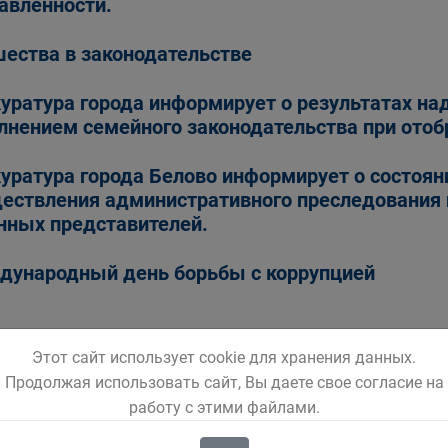
авленности.
ества в законодательстве
уратура города информирует о результатах на
лнением семейного законодательства при отоб
уратура города Белово информирует о состоян
ествления административного преследования 
нных представителей.
ународный день борьбы с коррупцией
Этот сайт использует cookie для хранения данных.
1
2
3
Продолжая использовать сайт, Вы даете свое согласие на
работу с этими файлами.