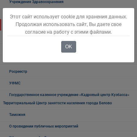
Учреждения Здравоохранения
Налоговая инспекция информирует
Этот сайт использует cookie для хранения данных.
Продолжая использовать сайт, Вы даете свое
Прокуратура информирует
согласие на работу с этими файлами.
ГИБДД
OK
Полиция
УФСБ России
Росреестр
УФМС
Государственное казенное учреждение «Кадровый центр Кузбасса»
Территориальный Центр занятости населения города Белово
Таможня
О проведении публичных мероприятий