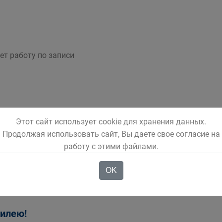
т работу по записи
Этот сайт использует cookie для хранения данных.
ись в Советском Союзе
Продолжая использовать сайт, Вы даете свое согласие на
ия - вор рецидивист. Кемеровостат продолжает знакомить
работу с этими файлами.
OK
илею!