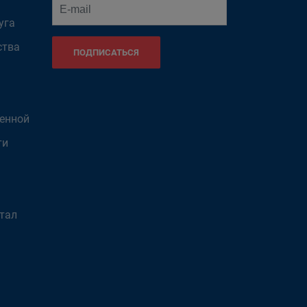
уга
ства
ПОДПИСАТЬСЯ
венной
ти
тал