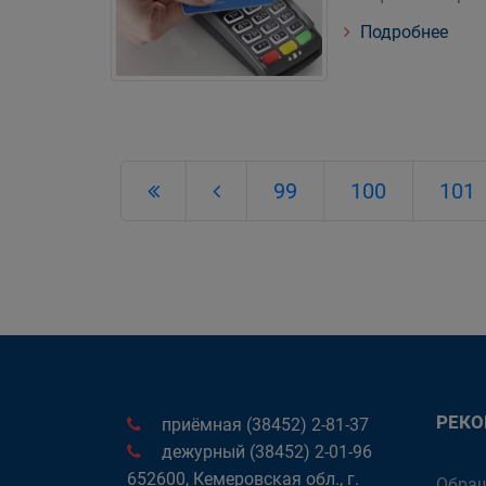
Подробнее
99
100
101
РЕК
приёмная (38452) 2-81-37
дежурный (38452) 2-01-96
652600, Кемеровская обл., г.
Обращ