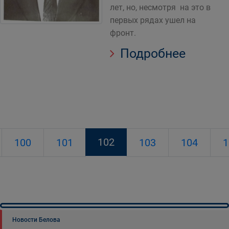
лет, но, несмотря на это в
первых рядах ушел на
фронт.
Подробнее
102
100
101
103
104
1
Новости Белова