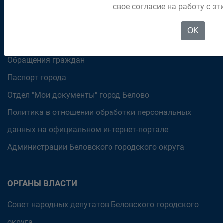
Официальный аккаунт Главы Беловского
свое согласие на работу с э
городского округа
OK
РЕКОМЕНДУЕМ
Обращения граждан
Паспорт города
Отдел "Мои документы" город Белово
Политика в отношении обработки персональных
данных на официальном интернет-портале
Администрации Беловского городского округа
ОРГАНЫ ВЛАСТИ
Совет народных депутатов Беловского городского
округа