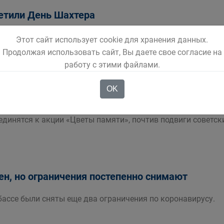
етили День Шахтера
очим визитом посетил Губернатор Кузбасса Сергей Евгенье
Этот сайт использует cookie для хранения данных.
Продолжая использовать сайт, Вы даете свое согласие на
работу с этими файлами.
OK
исоединятся к акции "Цветы памяти"
динятся к акции «Цветы памяти», почтив подвиги советск
н, но ограничения постепенно снимают
збассе были сняты еще два ограничения по коронавирусу.