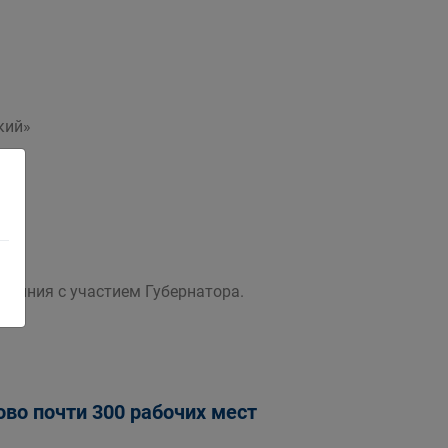
кий»
я линия с участием Губернатора.
во почти 300 рабочих мест