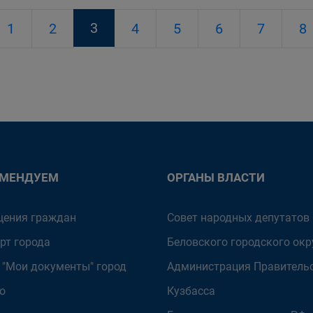
3
1
2
4
5
6
7
8
ОМЕНДУЕМ
ОРГАНЫ ВЛАСТИ
ения граждан
Совет народных депутатов
рт города
Беловского городского окр
 "Мои документы" город
Администрация Правитель
о
Кузбасса