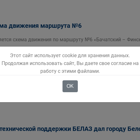
ема движения маршрута №6
няется схема движения по маршруту №6 «Бачатский – Финс
Этот сайт использует cookie для хранения данных.
Продолжая использовать сайт, Вы даете свое согласие на
работу с этими файлами.
ямая линия Губернатора Кузбасса
OK
ре телеканалов «Кузбасс 1» и «Россия 24» состоится пряма
технической поддержки БЕЛАЗ дал городу Бело