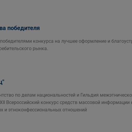
два победителя
 победителями конкурса на лучшее оформление и благоус
ребительского рынка.
ц"
нтство по делам национальностей и Гильдия межэтническ
 XII Всероссийский конкурс средств массовой информации
х и этноконфессиональных отношений