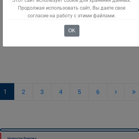
Этот сайт использует cookie для хранения данных.
В Кузбассе зафиксировано
Продолжая использовать сайт, Вы даете свое
рекордное количество
согласие на работу с этими файлами.
выздоровевших от
коронавируса
OK
Подробнее
1
2
3
4
5
6
Новости Белова