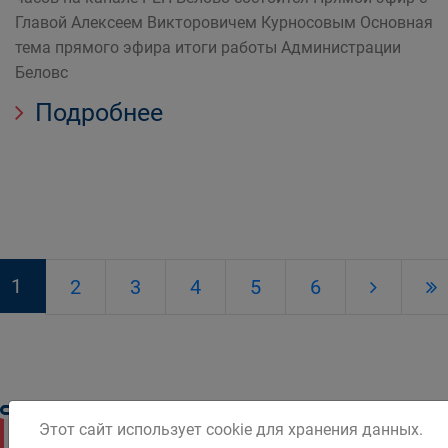
Главой Алексеем Викторовичем Курносовым Основная
тема прямого эфира итоги работы Администрации
Беловс
Подробнее
1
2
3
4
5
6
Этот сайт использует cookie для хранения данных.
Новости Белова