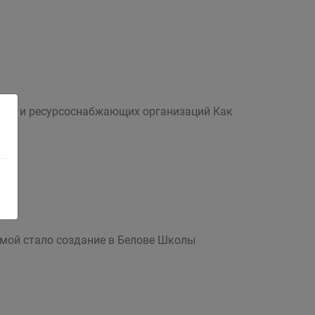
аний и ресурсоснабжающих организаций Как
емой стало создание в Белове Школы