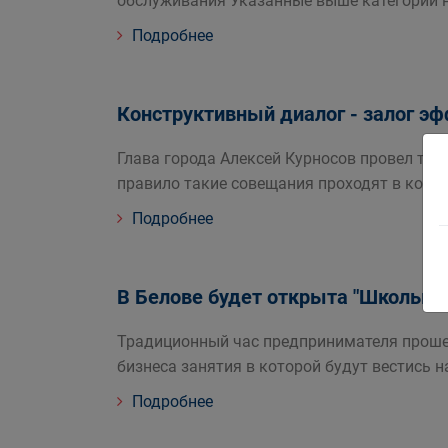
обслуживания Указанные выше категории н
Подробнее
Конструктивный диалог - залог э
Глава города Алексей Курносов провел тр
правило такие совещания проходят в конце
Подробнее
В Белове будет открыта "Школы б
Традиционный час предпринимателя прошел
бизнеса занятия в которой будут вестись н
Подробнее