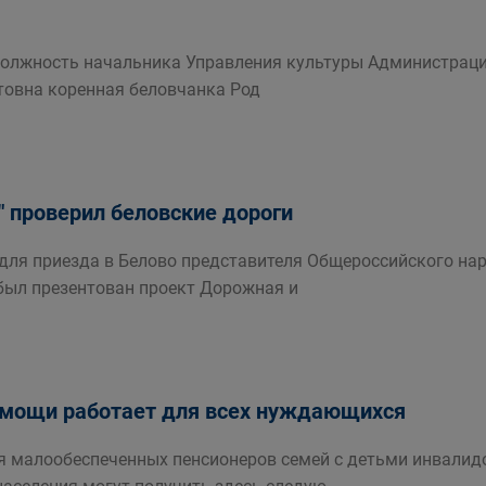
должность начальника Управления культуры Администраци
товна коренная беловчанка Род
" проверил беловские дороги
 для приезда в Белово представителя Общероссийского н
был презентован проект Дорожная и
помощи работает для всех нуждающихся
 малообеспеченных пенсионеров семей с детьми инвалидо