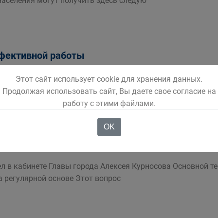
аселения могут получить здесь следую
ффективной работы
адиционную встречу с руководителями управляющих комп
Этот сайт использует cookie для хранения данных.
 и начале отопительного сезо
Продолжая использовать сайт, Вы даете свое согласие на
работу с этими файлами.
OK
изнеса"
 в кабинете Главы города Алексея Курносова Основной т
а регулярной основе Этот вопрос