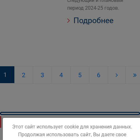
следующий и плановый
период 2024-25 годов.
Подробнее
1
2
3
4
5
6
Новости Белова
Этот сайт использует cookie для хранения данных.
Продолжая использовать сайт, Вы даете свое
Новости региона