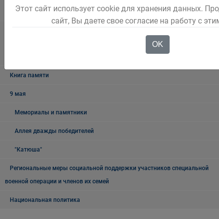
Этот сайт использует cookie для хранения данных. П
городском округе
сайт, Вы даете свое согласие на работу с эт
Наблюдательная комиссия по социальной адаптации лиц,
OK
освободившихся из мест лишения свободы Беловского городского
округа
Книга памяти
9 мая
Мемориалы и памятники
Аллея дважды победителей
"Катюша"
Региональные меры социальной поддержки участников специальной
военной операции и членов их семей
Национальная политика