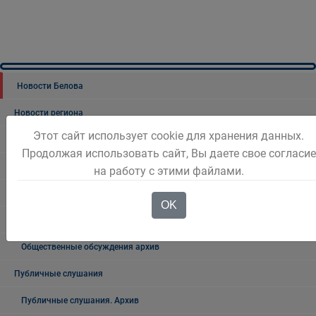
Новости Белова
Новости региона
Этот сайт использует cookie для хранения данных.
Консультативные советы
Продолжая использовать сайт, Вы даете свое согласие
Официальный комментарий
на работу с этими файлами.
Выступления Главы города
OK
Общественные обсуждения
Общественные обсуждения архив
Публичные слушания
Публичные слушания. Архив