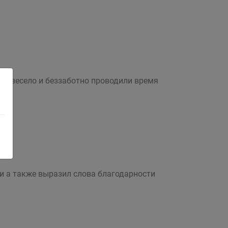
ов весело и беззаботно проводили время
и а также выразил слова благодарности