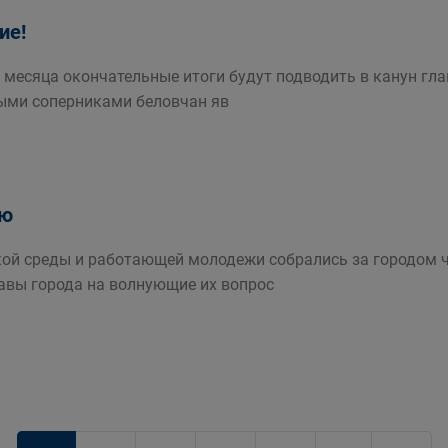
ие!
 месяца окончательные итоги будут подводить в канун гл
ыми соперниками беловчан яв
ью
ой среды и работающей молодежи собрались за городом чт
лавы города на волнующие их вопрос