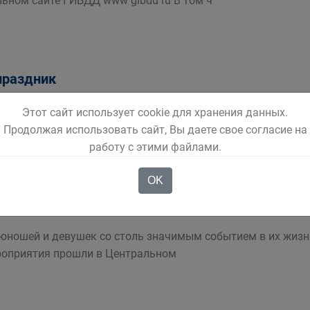
ьном сайте ГИБДД www gibdd ru В том ч
праздник
ратился в территорию где на протяжении нескольких час
Этот сайт использует cookie для хранения данных.
 музыкальных и танцевальных кол
Продолжая использовать сайт, Вы даете свое согласие на
работу с этими файлами.
OK
 юношей и девушек со столь значимым событием в их жизн
роприятия прошли в Центральном