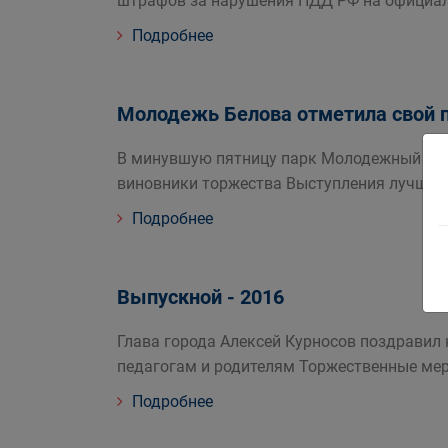
штрафов за нарушения ПДД РФ на официал
Подробнее
Молодежь Белова отметила свой 
В минувшую пятницу парк Молодежный прев
виновники торжества Выступления лучших
Подробнее
Выпускной - 2016
Глава города Алексей Курносов поздравил
педагогам и родителям Торжественные ме
Подробнее