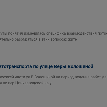
туты понятия изменилась специфика взаимодействия потре
ельно разобраться в этих вопросах жите
втотранспорта по улице Веры Волошиной
роезжей части ул В Волошиной на период ведения работ д
я по пер Цинкзаводской на у