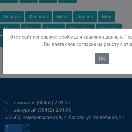
Январь
Февраль
Март
Апрель
Май
Июнь
Июль
Август
Сентябрь
Октябрь
Этот сайт использует cookie для хранения данных. Пр
Ноябрь
Декабрь
Вы даете свое согласие на работу с эт
OK
приёмная (38452) 2-81-37
дежурный (38452) 2-01-96
652600, Кемеровская обл., г. Белово, ул. Советская, 21