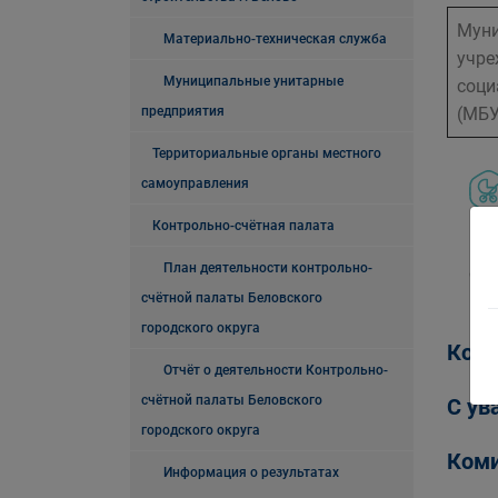
Муни
Материально-техническая служба
учре
Муниципальные унитарные
соци
предприятия
(МБУ
Территориальные органы местного
самоуправления
Контрольно-счётная палата
План деятельности контрольно-
Сем
счётной палаты Беловского
городского округа
Коми
Отчёт о деятельности Контрольно-
счётной палаты Беловского
С ув
городского округа
Коми
Информация о результатах