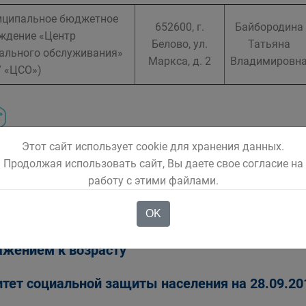
ципальное бюджетное
652600, г.
Байбородина
ждение «Центр
Белово, ул.
Татьяна
ального обслуживания»
Маркса, д. 2
Владимировн
 «ЦСО»)
Этот сайт использует cookie для хранения данных.
Продолжая использовать сайт, Вы даете свое согласие на
ья и дети
работу с этими файлами.
OK
тет социальной защиты населения на 05.10.20
ажением к возрасту
тет социальной защиты населения на 28.09.20