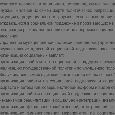
пожилого возраста и инвалидов, ветеранов, семей, женщ
службы, и членов их семей, жертв политических репресси
ситуациях, радиационных и других техногенных авария
нуждающихся в социальной поддержке и проживающих на т
-реализация региональной политики по вопросам социаль
населения;
-управление муниципальной системой социальных учрежден
-осуществление адресной социальной поддержки населе
организации социальных выплат;
-организация работы по социальной поддержке семь
реализацию государственной политики по улучшению поло
обслуживанию семей с детьми, организации выплаты пособ
-организация работы по социальной поддержке и соци
возраста и ветеранов, совершенствованию форм и видов с
-организация работы по социальной поддержке и социаль
механизмов реабилитации и социальной интеграции инвали
-организация финансово-хозяйственной, контрольной 
организацию финансирования мероприятий по социальн