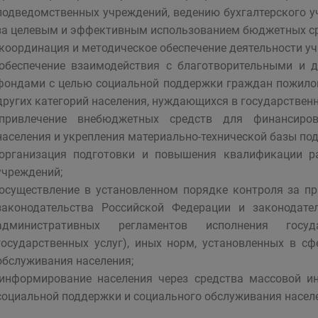
подведомственных учреждений, ведению бухгалтерского уч
за целевым и эффективным использованием бюджетных ср
-координация и методическое обеспечение деятельности у
-обеспечение взаимодействия с благотворительными и
фондами с целью социальной поддержки граждан пожилого
других категорий населения, нуждающихся в государствен
-привлечение внебюджетных средств для финансиро
населения и укрепления материально-технической базы по
-организация подготовки и повышения квалификации р
учреждений;
-осуществление в установленном порядке контроля за 
законодательства Российской Федерации и законодате
административных регламентов исполнения госуд
государственных услуг), иных норм, установленных в с
обслуживания населения;
-информирование населения через средства массовой и
социальной поддержки и социального обслуживания насел