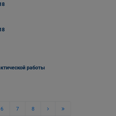
18
18
актической работы
6
7
8