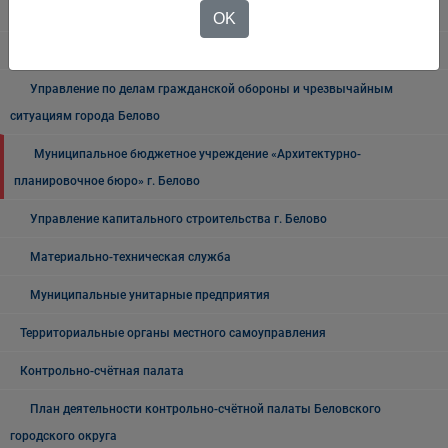
Администрации Беловского городского округа
OK
2023 год
Управление по делам гражданской обороны и чрезвычайным
ситуациям города Белово
Муниципальное бюджетное учреждение «Архитектурно-
планировочное бюро» г. Белово
Управление капитального строительства г. Белово
Материально-техническая служба
Муниципальные унитарные предприятия
Территориальные органы местного самоуправления
Контрольно-счётная палата
План деятельности контрольно-счётной палаты Беловского
городского округа