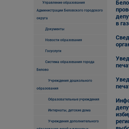
Бело
Управление образования
пров
Администрации Беловского городского
депу
округа
в га
Документы
Свед
Новости образования
орга
Госуслуги
Увед
Система образования города
печа
Белово
Увед
Учреждения дошкольного
печа
образования
Инфо
Образовательные учреждения
депу
Интернаты, детские дома
изби
реги
Учреждения дополнительного
выбо