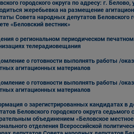
вского городского округа по адресу: г. Белово, у
одиться жеребьевка на размещение агитацион
таты Совета народных депутатов Беловского г
зете «Беловский вестник»
ения о региональном периодическом печатном
низациях телерадиовещания
омление о готовности выполнять работы /оказ
тных агитационных материалов
омление о готовности выполнять работы /оказ
тных агитационных материалов
рмация о зарегистрированных кандидатах в 
татов Беловского городского округа седьмого
рательным объединением «Беловское местное 
онального отделения Всероссийской политиче
рах депутатов Совета народных депутатов Бел