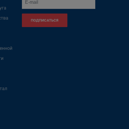
уга
ства
ПОДПИСАТЬСЯ
венной
ти
тал