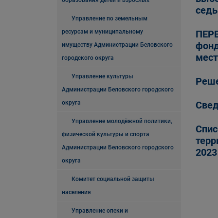
образования детей и взрослых
седь
Управление по земельным
ресурсам и муниципальному
ПЕРВ
фонд
имуществу Администрации Беловского
мест
городского округа
Управление культуры
Реш
Администрации Беловского городского
округа
Свед
Управление молодёжной политики,
Спис
физической культуры и спорта
терр
Администрации Беловского городского
2023
округа
Комитет социальной защиты
населения
Управление опеки и