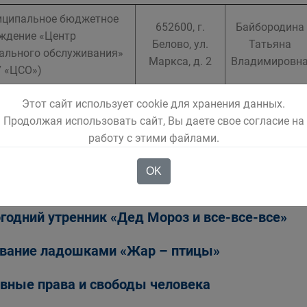
ципальное бюджетное
652600, г.
Байбородина
ждение «Центр
Белово, ул.
Татьяна
ального обслуживания»
Маркса, д. 2
Владимировн
 «ЦСО»)
Этот сайт использует cookie для хранения данных.
Продолжая использовать сайт, Вы даете свое согласие на
работу с этими файлами.
ья и дети
OK
годний утренник «Дед Мороз и все-все-все»
вание ладошками «Жар – птицы»
вные права и свободы человека