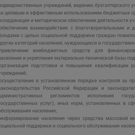
подведомственных учреждений, ведению бухгалтерского уч
за целевым и эффективным использованием бюджетных ср
-координация и методическое обеспечение деятельности у
-обеспечение взаимодействия с благотворительными и
фондами с целью социальной поддержки граждан пожилого
других категорий населения, нуждающихся в государствен
-привлечение внебюджетных средств для финансиро
населения и укрепления материально-технической базы по
-организация подготовки и повышения квалификации р
учреждений;
-осуществление в установленном порядке контроля за 
законодательства Российской Федерации и законодате
административных регламентов исполнения госуд
государственных услуг), иных норм, установленных в с
обслуживания населения;
-информирование населения через средства массовой и
социальной поддержки и социального обслуживания насел