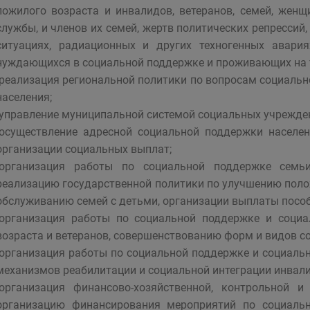
пожилого возраста и инвалидов, ветеранов, семей, женщ
службы, и членов их семей, жертв политических репресси
ситуациях, радиационных и других техногенных авария
нуждающихся в социальной поддержке и проживающих на т
-реализация региональной политики по вопросам социаль
населения;
-управление муниципальной системой социальных учрежден
-осуществление адресной социальной поддержки населе
организации социальных выплат;
-организация работы по социальной поддержке семь
реализацию государственной политики по улучшению поло
обслуживанию семей с детьми, организации выплаты пособ
-организация работы по социальной поддержке и соци
возраста и ветеранов, совершенствованию форм и видов с
-организация работы по социальной поддержке и социаль
механизмов реабилитации и социальной интеграции инвали
-организация финансово-хозяйственной, контрольной 
организацию финансирования мероприятий по социальн