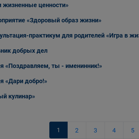
 жизненные ценности»
приятие «Здоровый образ жизни»
ультация-практикум для родителей «Игра в жи
ник добрых дел
я «Поздравляем, ты - именинник!»
я «Дари добро!»
й кулинар»
1
2
3
4
5