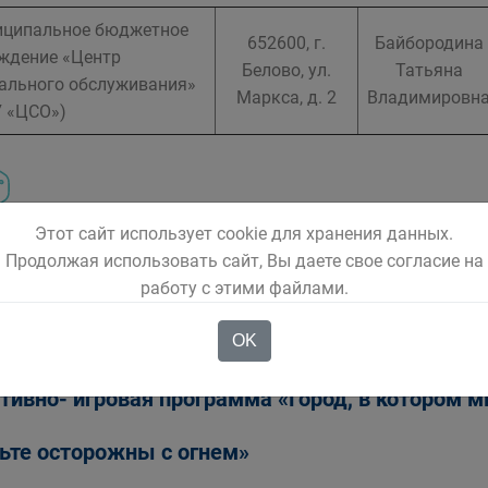
ципальное бюджетное
652600, г.
Байбородина
ждение «Центр
Белово, ул.
Татьяна
ального обслуживания»
Маркса, д. 2
Владимировн
 «ЦСО»)
Этот сайт использует cookie для хранения данных.
Продолжая использовать сайт, Вы даете свое согласие на
ья и дети
работу с этими файлами.
OK
годнее волшебство от Беловской ГРЭС
тивно- игровая программа «Город, в котором 
ьте осторожны с огнем»