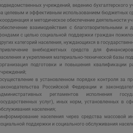
подведомственных учреждений, ведению бухгалтерского уч
за целевым и эффективным использованием бюджетных ср
-координация и методическое обеспечение деятельности у
-обеспечение взаимодействия с благотворительными и
фондами с целью социальной поддержки граждан пожилого
других категорий населения, нуждающихся в государствен
-привлечение внебюджетных средств для финансиро
населения и укрепления материально-технической базы по
-организация подготовки и повышения квалификации р
учреждений;
-осуществление в установленном порядке контроля за 
законодательства Российской Федерации и законодате
административных регламентов исполнения госуд
государственных услуг), иных норм, установленных в с
обслуживания населения;
-информирование населения через средства массовой и
социальной поддержки и социального обслуживания насел