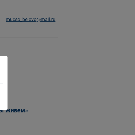
mucso_belovo@mail.ru
а
мы живем»