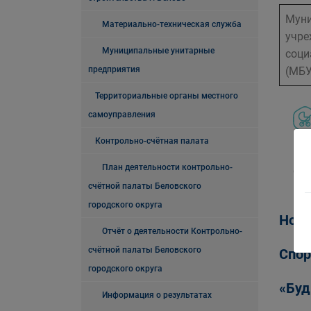
Муни
Материально-техническая служба
учре
Муниципальные унитарные
соци
предприятия
(МБУ
Территориальные органы местного
самоуправления
Контрольно-счётная палата
План деятельности контрольно-
Сем
счётной палаты Беловского
городского округа
Ново
Отчёт о деятельности Контрольно-
счётной палаты Беловского
Спор
городского округа
«Буд
Информация о результатах