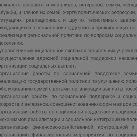
пожилого возраста и инвалидов, ветеранов, семей, женщ
службы, и членов их семей, жертв политических репресси
ситуациях, радиационных и других техногенных авария
нуждающихся в социальной поддержке и проживающих на т
-реализация региональной политики по вопросам социаль
населения;
-управление муниципальной системой социальных учрежден
-осуществление адресной социальной поддержки населе
организации социальных выплат;
-организация работы по социальной поддержке семь
реализацию государственной политики по улучшению поло
обслуживанию семей с детьми, организации выплаты пособ
-организация работы по социальной поддержке и соци
возраста и ветеранов, совершенствованию форм и видов с
-организация работы по социальной поддержке и социаль
механизмов реабилитации и социальной интеграции инвали
-организация финансово-хозяйственной, контрольной 
организацию финансирования мероприятий по социальн