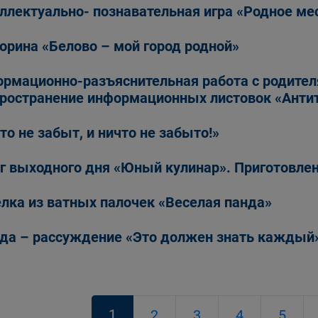
ллектуально- познавательная игра «Родное ме
орина «Белово – мой город родной»
рмационно-разъяснительная работа с родител
ространение информационных листовок «Антит
то не забыт, и ничто не забыто!»
г выходного дня «Юный кулинар». Приготовле
лка из ватных палочек «Веселая панда»
да – рассуждение «Это должен знать каждый
1
2
3
4
5