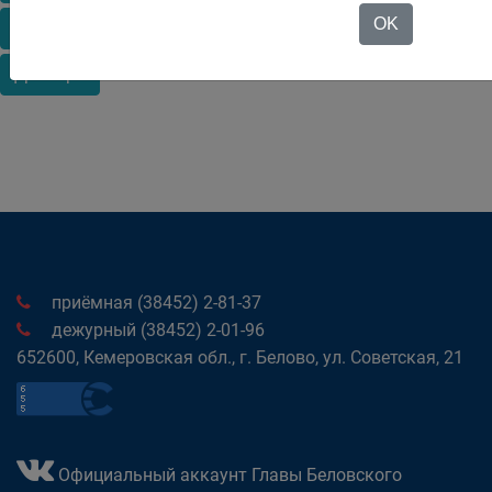
OK
Июль
Август
Сентябрь
Октябрь
Ноябрь
Декабрь
приёмная (38452) 2-81-37
дежурный (38452) 2-01-96
652600, Кемеровская обл., г. Белово, ул. Советская, 21
Официальный аккаунт Главы Беловского