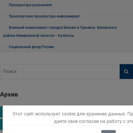
Прокуратура разъясняет
Транспортная прокуратура информирует
Военный комиссариат городов Белово и Гурьевск, Беловского
района Кемеровской области – Кузбасса
Социальный фонд России
Архив
2017
2018
2019
2020
2021
2022
Этот сайт использует cookie для хранения данных. П
даете свое согласие на работу с э
2023
2024