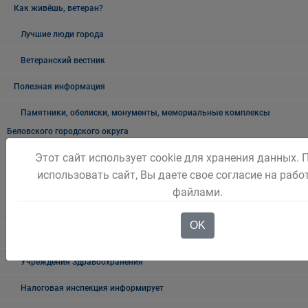
Как живёшь, ветеран?
Лучшие люди города
Ветеранский вестник
Полезная информация
Памятники, обелиски, монументы, мемориальные комплексы
Беловского городского округа
Этот сайт использует cookie для хранения данных.
Объявления
использовать сайт, Вы даете свое согласие на рабо
Безопасность на воде
файлами.
Осторожно мошенники!
OK
Государственные органы и службы информируют
Учреждения Здравоохранения
Налоговая инспекция информирует