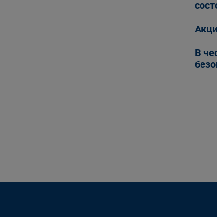
сост
Акци
В че
безо