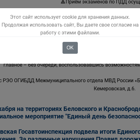
🔺Приём экзаменов по ПДД осущ
Этот сайт использует cookie для хранения данных.
🟢с 9.00 до 10.00 — прием теоретическо
Продолжая использовать сайт, Вы даете свое согласие на
работу с этими файлами.
🟢Вт, Ср, Пт с 9.30 до 16.00; Чт с 09.30 до 12.00 —
OK
❗Госавтоинспекция также напоминает: получить и заменит
гистрацию транспортного средства - эти действия можно сп
главное – без очереди, воспользовавшись возможностями
с РЭО ОГИБДД Межмуниципального отдела МВД России «Бело
Кемеровская, д.6.
кабря на территориях Беловского и Красноброд
иальное мероприятие "Единый день безопасно
вская Госавтоинспекция подвела итоги Единог
ения. За различные нарушения Правил дорож