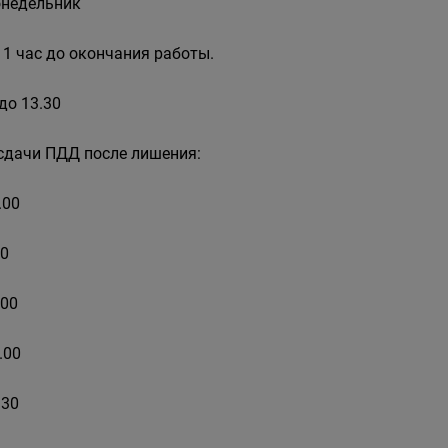
онедельник
 1 час до окончания работы.
до 13.30
я сдачи ПДД после лишения:
.00
00
.00
2.00
.30