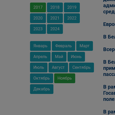
адми
2017
2018
2019
сред
2020
2021
2022
Евро
2023
2024
В Бе
Январь
Февраль
Март
Всер
Апрель
Май
Июнь
В Бе
Июль
Август
Сентябрь
прим
пасс
Октябрь
Ноябрь
В ра
Декабрь
Госа
поле
В ра