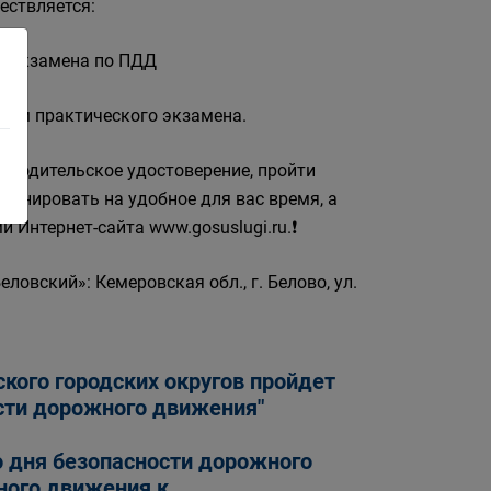
ествляется:
го экзамена по ПДД
 прием практического экзамена.
ь водительское удостоверение, пройти
ланировать на удобное для вас время, а
 Интернет-сайта www.gosuslugi.ru.❗
вский»: Кемеровская обл., г. Белово, ул.
ского городских округов пройдет
сти дорожного движения"
о дня безопасности дорожного
ного движения к