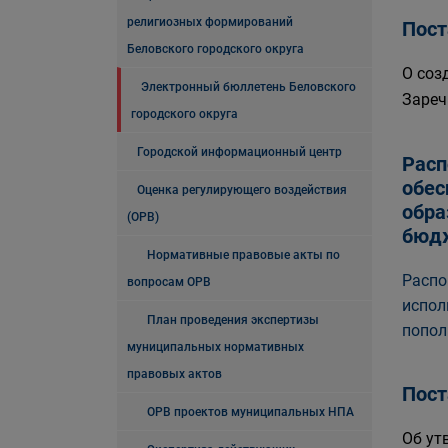
религиозных формирований
Пост
Беловского городского округа
О соз
Электронный бюллетень Беловского
Зареч
городского округа
Городской информационный центр
Расп
обес
Оценка регулирующего воздействия
обра
(ОРВ)
бюд
Нормативные правовые акты по
Распо
вопросам ОРВ
испол
План проведения экспертизы
попол
муниципальных нормативных
правовых актов
Пост
ОРВ проектов муниципальных НПА
Об ут