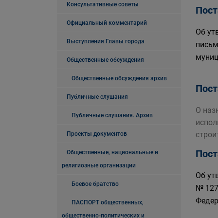
Консультативные советы
Пост
Официальный комментарий
Об ут
Выступления Главы города
письм
муниц
Общественные обсуждения
Общественные обсуждения архив
Пост
Публичные слушания
О наз
Публичные слушания. Архив
испол
строи
Проекты документов
Пост
Общественные, национальные и
религиозные организации
Об ут
Боевое братство
№ 127
Федер
ПАСПОРТ общественных,
общественно-политических и