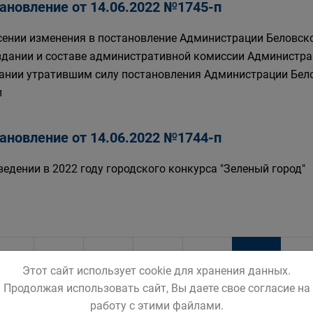
ановление от 14.06.2022 №1745-п
сении изменения в постановление Администрации Беловског
здании и составе административной комиссии Администрац
ании утратившим силу постановления Администрации Белов
п
ановление от 14.06.2022 №1744-п
ведении в 2022 году городского конкурса "Зеленый город"
29
24
25
26
27
28
30
Этот сайт использует cookie для хранения данных.
Продолжая использовать сайт, Вы даете свое согласие на
работу с этими файлами.