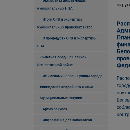
Экспертиза действующих
округ
муниципальных НПА
Итоги ОРВ и экспертизы
Расп
муниципальных правовых актов
Адми
План
О процедурах ОРВ и экспертизы
фина
НПА
Бело
пров
75-летие Победы в Великой
Феде
Отечественной войне
Их именами названы улицы города
Распо
город
Ликвидация аварийного жилья
внутр
Муниципальные закупки
Белов
соблю
Архив закупок
контр
Информация для заказчиков