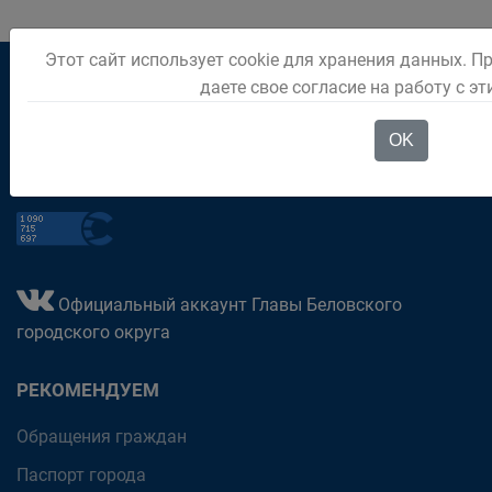
Этот сайт использует cookie для хранения данных. П
даете свое согласие на работу с э
приёмная (38452) 2-81-37
OK
дежурный (38452) 2-01-96
652600, Кемеровская обл., г. Белово, ул. Советская, 21
Официальный аккаунт Главы Беловского
городского округа
РЕКОМЕНДУЕМ
Обращения граждан
Паспорт города