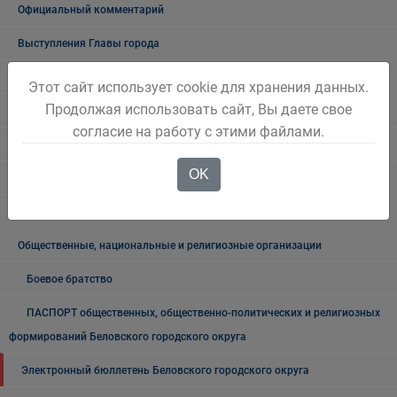
Официальный комментарий
Выступления Главы города
Общественные обсуждения
Этот сайт использует cookie для хранения данных.
Продолжая использовать сайт, Вы даете свое
Общественные обсуждения архив
согласие на работу с этими файлами.
Публичные слушания
OK
Публичные слушания. Архив
Проекты документов
Общественные, национальные и религиозные организации
Боевое братство
ПАСПОРТ общественных, общественно-политических и религиозных
формирований Беловского городского округа
Электронный бюллетень Беловского городского округа