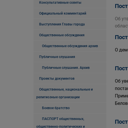
Консультативные советы
Пост
Официальный комментарий
Об ут
Выступления Главы города
облас
Общественные обсуждения
Пост
Общественные обсуждения архив
О дем
Публичные слушания
Пост
Публичные слушания. Архив
Проекты документов
Об ув
поста
Общественные, национальные и
Приме
религиозные организации
Белов
Боевое братство
ПАСПОРТ общественных,
Пост
общественно-политических и