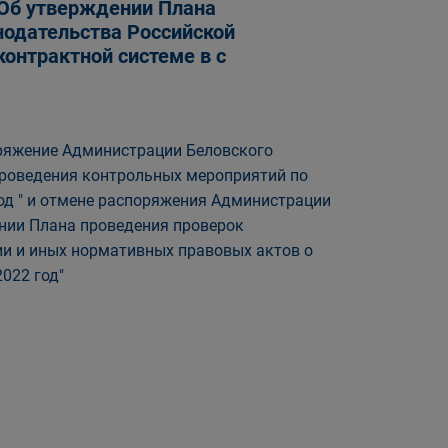
 "Об утверждении Плана
нодательства Российской
онтрактной системе в с
поряжение Администрации Беловского
 проведения контрольных мероприятий по
д " и отмене распоряжения Администрации
ении Плана проведения проверок
и и иных нормативных правовых актов о
2022 год"