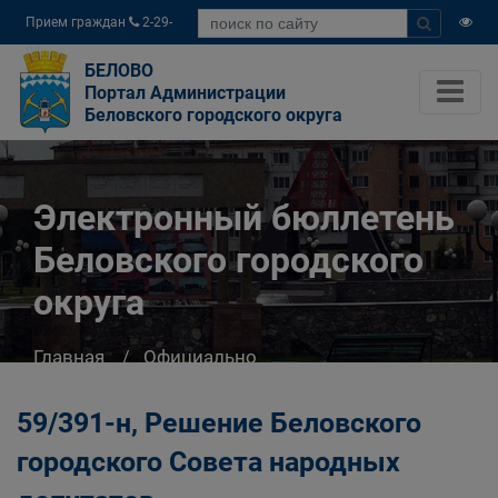
Прием граждан
2-29-
04
БЕЛОВО
Портал Администрации
Беловского городского округа
Электронный бюллетень
Беловского городского
округа
Главная
Официально
Электронный бюллетень Беловского
городского округа
59/391-н, Решение Беловского
городского Совета народных