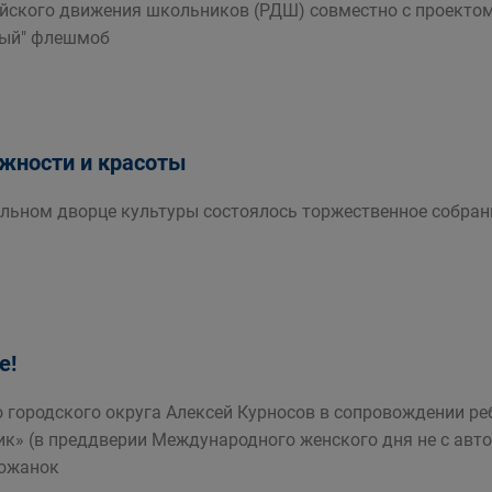
йского движения школьников (РДШ) совместно с проектом
ный" флешмоб
жности и красоты
альном дворце культуры состоялось торжественное собр
е!
о городского округа Алексей Курносов в сопровождении ре
ик» (в преддверии Международного женского дня не с авто
рожанок