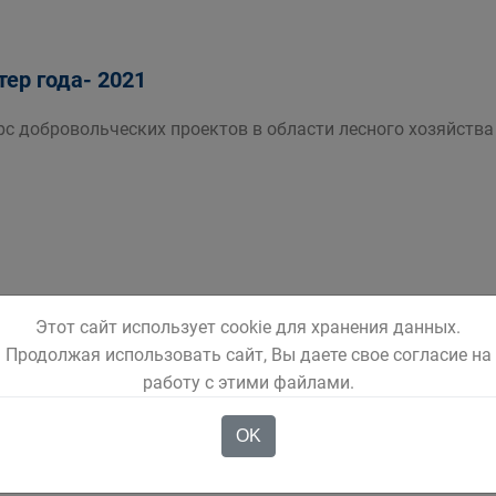
тер года- 2021
рс добровольческих проектов в области лесного хозяйства
ского городского волонтерского штаба продолжают оказы
Этот сайт использует cookie для хранения данных.
людям с ограниченными возможностями здоровья
Продолжая использовать сайт, Вы даете свое согласие на
работу с этими файлами.
OK
любимых!