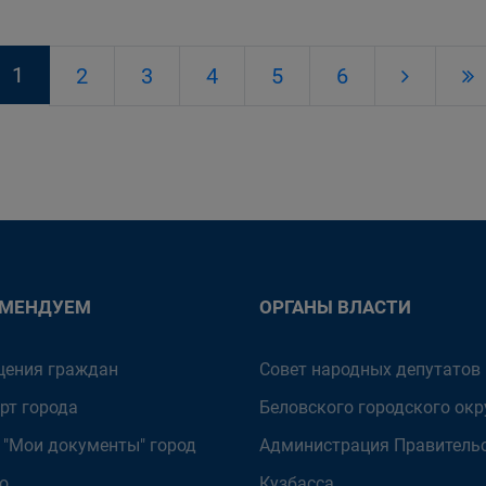
1
2
3
4
5
6
ОМЕНДУЕМ
ОРГАНЫ ВЛАСТИ
ения граждан
Совет народных депутатов
рт города
Беловского городского окр
 "Мои документы" город
Администрация Правитель
о
Кузбасса