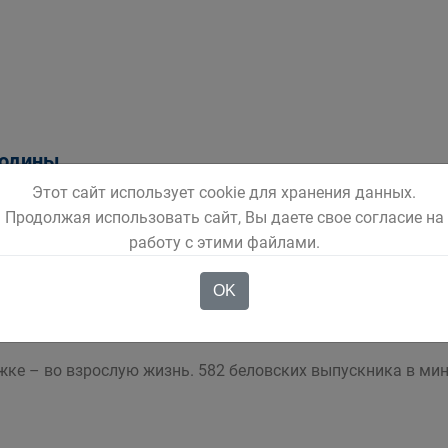
Родины
Этот сайт использует cookie для хранения данных.
з Белова, Беловского района и Гурьевска сегодня отправ
Продолжая использовать сайт, Вы даете свое согласие на
работу с этими файлами.
OK
021
жке – во взрослую жизнь. 582 беловских выпускника в ми