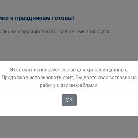
ки к праздникам готовы!
тельных сформирован 15-ти дневный запас угля
Этот сайт использует cookie для хранения данных.
Продолжая использовать сайт, Вы даете свое согласие на
работу с этими файлами.
онд России информирует!
OK
т пособий в праздничные дни