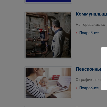
Коммунальщи
На городских ко
Подробнее
Пенсионный ф
О графике выпла
Подробнее