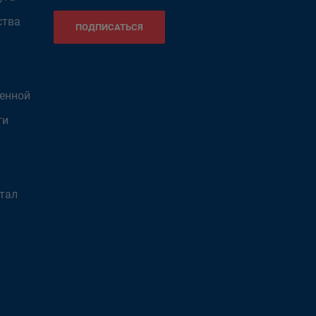
ства
ПОДПИСАТЬСЯ
венной
ти
тал