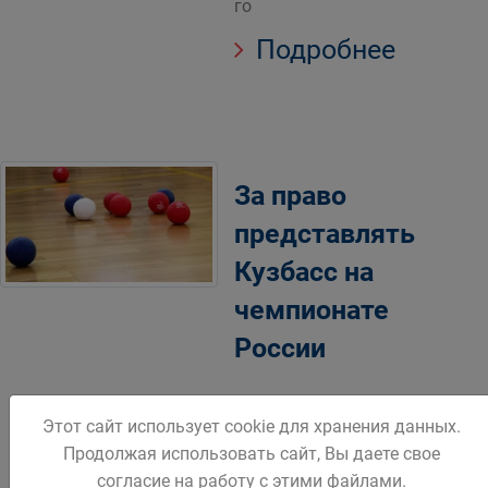
го
Подробнее
За право
представлять
Кузбасс на
чемпионате
России
В Белове пройдет
Этот сайт использует cookie для хранения данных.
чемпионат Кузбасса по
Продолжая использовать сайт, Вы даете свое
бочча.
согласие на работу с этими файлами.