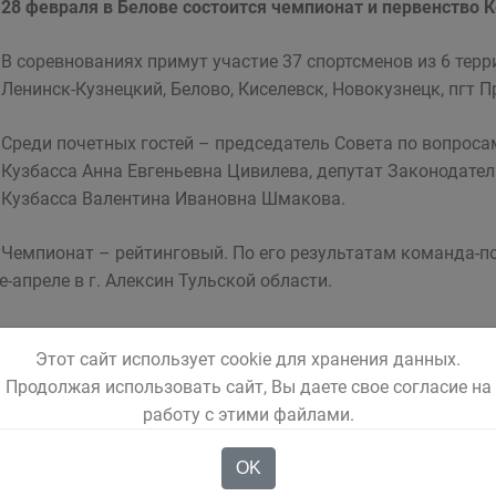
28 февраля в Белове состоится чемпионат и первенство К
В соревнованиях примут участие 37 спортсменов из 6 терр
Ленинск-Кузнецкий, Белово, Киселевск, Новокузнецк, пгт
Среди почетных гостей – председатель Совета по вопроса
Кузбасса Анна Евгеньевна Цивилева, депутат Законодате
Кузбасса Валентина Ивановна Шмакова.
Чемпионат – рейтинговый. По его результатам команда-п
е-апреле в г. Алексин Тульской области.
спорта.
Этот сайт использует cookie для хранения данных.
Продолжая использовать сайт, Вы даете свое согласие на
работу с этими файлами.
OK