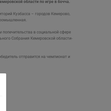
емеровской области по игре в бочча.
иторий Кузбасса – городов Кемерово,
 Промышленная.
м попечительства в социальной сфере
льного Собрания Кемеровской области-
обедитель отправится на чемпионат и