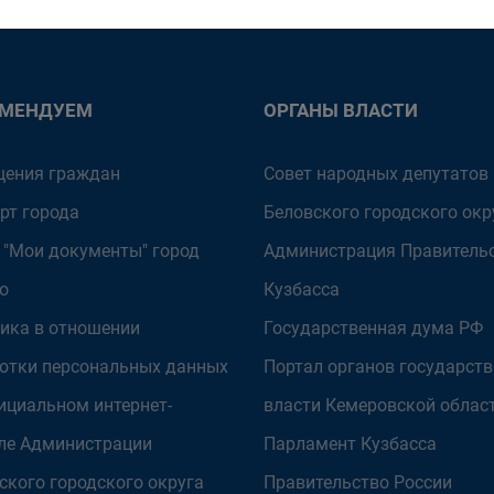
ОМЕНДУЕМ
ОРГАНЫ ВЛАСТИ
ения граждан
Совет народных депутатов
рт города
Беловского городского окр
 "Мои документы" город
Администрация Правитель
о
Кузбасса
ика в отношении
Государственная дума РФ
отки персональных данных
Портал органов государст
ициальном интернет-
власти Кемеровской облас
ле Администрации
Парламент Кузбасса
ского городского округа
Правительство России