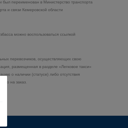
ти был переименован в Министерство транспорта
рта и связи Кемеровской области
збасса можно воспользоваться ссылкой
гальных перевозчиков, осуществляющих свою
мация, размещенная в разделе «Легковое такси»
цию о наличии (статусе) либо отсутствия
вшего на заказ.