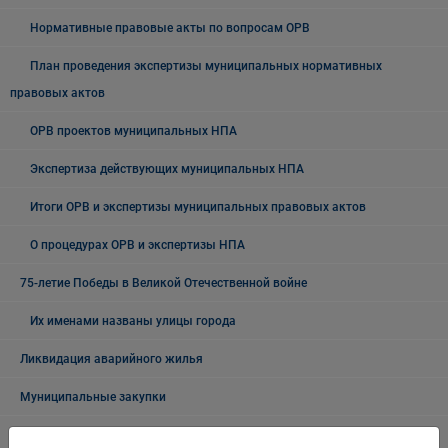
Нормативные правовые акты по вопросам ОРВ
План проведения экспертизы муниципальных нормативных
правовых актов
ОРВ проектов муниципальных НПА
Экспертиза действующих муниципальных НПА
Итоги ОРВ и экспертизы муниципальных правовых актов
О процедурах ОРВ и экспертизы НПА
75-летие Победы в Великой Отечественной войне
Их именами названы улицы города
Ликвидация аварийного жилья
Муниципальные закупки
Архив закупок